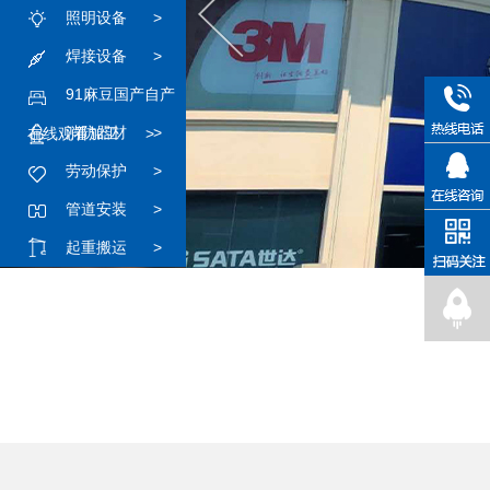
照明设备
>
焊接设备
>
91麻豆国产自产
消防器材
>
在线观看加工
>
劳动保护
>
管道安装
>
起重搬运
>